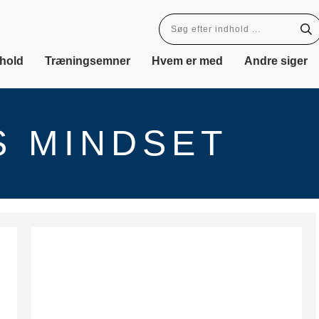
dhold
Træningsemner
Hvem er med
Andre siger
S MINDSET