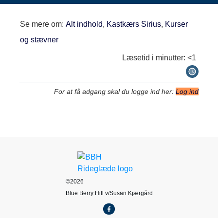
Se mere om:
Alt indhold
,
Kastkærs Sirius
,
Kurser
og stævner
Læsetid i minutter:
<1
For at få adgang skal du logge ind her:
Log ind
©
2026
Blue Berry Hill v/Susan Kjærgård