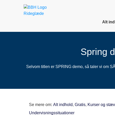
Alt in
Spring d
Selvom titlen er SPRING demo, så taler vi om SÅ m
Se mere om:
Alt indhold
,
Gratis
,
Kurser og stæv
Undervisningssituationer