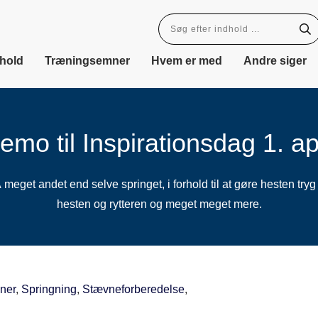
dhold
Træningsemner
Hvem er med
Andre siger
emo til Inspirationsdag 1. apr
eget andet end selve springet, i forhold til at gøre hesten tryg 
hesten og rytteren og meget meget mere.
ner
,
Springning
,
Stævneforberedelse
,