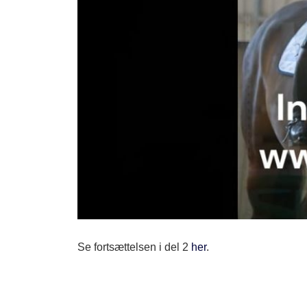
Se fortsættelsen i del 2
her
.