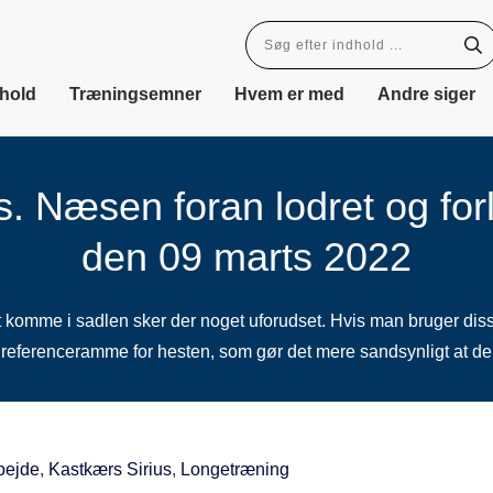
dhold
Træningsemner
Hvem er med
Andre siger
. Næsen foran lodret og forl
den 09 marts 2022
t komme i sadlen sker der noget uforudset. Hvis man bruger disse si
ferenceramme for hesten, som gør det mere sandsynligt at den vil/
bejde
,
Kastkærs Sirius
,
Longetræning