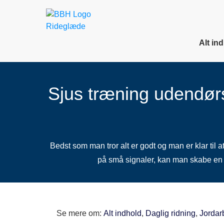
Alt in
Sjus træning udendørs
Bedst som man tror alt er godt og man er klar til a
på små signaler, kan man skabe en re
Se mere om:
Alt indhold
,
Daglig ridning
,
Jordar