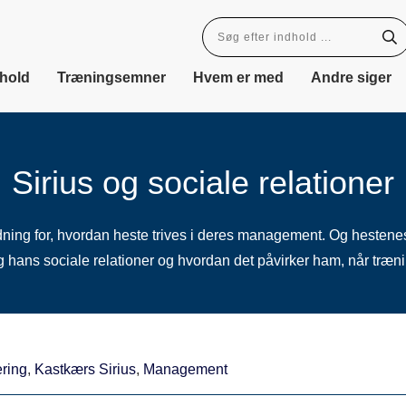
dhold
Træningsemner
Hvem er med
Andre siger
Sirius og sociale relationer
ydning for, hvordan heste trives i deres management. Og hestenes 
 hans sociale relationer og hvordan det påvirker ham, når træni
ring
,
Kastkærs Sirius
,
Management