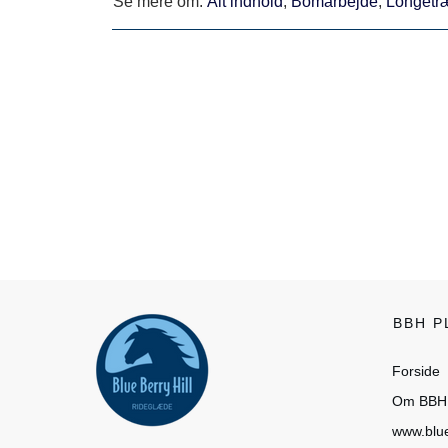
Se mere om:
Alt indhold
,
Bomarbejde
,
Longetr
BBH 
Forside
Om BBH 
www.blue