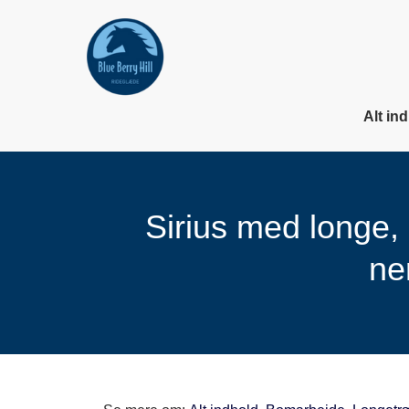
Alt in
Sirius med longe, 
ne