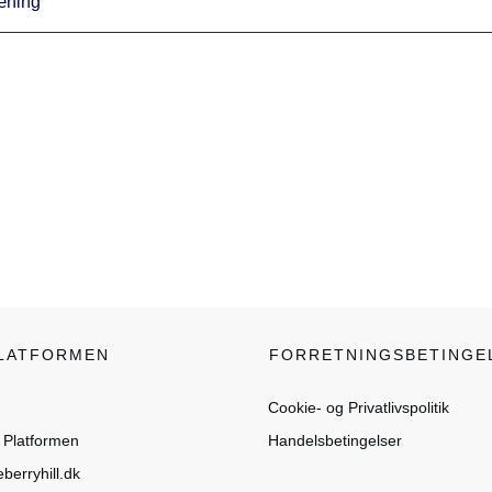
æning
PLATFORMEN
FORRETNINGSBETINGE
Cookie- og Privatlivspolitik
Platformen
Handelsbetingelser
berryhill.dk