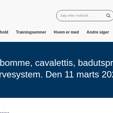
dhold
Træningsemner
Hvem er med
Andre siger
bomme, cavalettis, badutspri
rvesystem. Den 11 marts 20