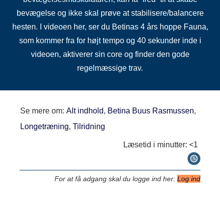
bevægelse og ikke skal prøve at stabilisere/balancere
hesten. I videoen her, ser du Betinas 4 års hoppe Fauna,
som kommer fra for højt tempo og 40 sekunder inde i
videoen, aktiverer sin core og finder den gode
regelmæssige trav.
Se mere om:
Alt indhold
,
Betina Buus Rasmussen
,
Longetræning
,
Tilridning
Læsetid i minutter:
<1
For at få adgang skal du logge ind her:
Log ind